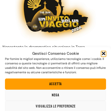
Nonostante la drammatica situazione in Terra
Santa impedisca lo svolgimento delle due edizioni di Un
Gestisci Consenso Cookie
Invito Poi Un Viaggio, inizialmente previste ad aprile e
Per fornire le migliori esperienze, utilizziamo tecnologie come i cookie. Il
consenso a queste tecnologie ci permetterà di offrirti una migliore
luglio del 2024, i The Sun non si sono scoraggiati e hanno
usabilità del sito web. Non acconsentire o ritirare il consenso può influire
voluto lanciare una nuova iniziativa che permettesse a
negativamente su alcune caratteristiche e funzioni.
tante persone di vivere un’esperienza altrettanto
significativa. Insieme agli amici di Officina del Sole, quindi,
Accetta
[…]
Nega
UN INVITO POI UN VIAGGIO
2024: PER IL DECENNALE
Visualizza le preferenze