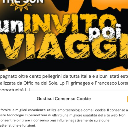
gnato oltre cento pellegrini da tutta Italia e alcuni stati este
alizzata da Officina del Sole, Lp Pilgrimages e Francesco Loren
’opportunità […]
Gestisci Consenso Cookie
ME DATE DEL TOUR 2025
 fornire le migliori esperienze, utilizziamo tecnologie come i cookie. Il consenso a
ste tecnologie ci permetterà di offrirti una migliore usabilità del sito web. Non
onsentire o ritirare il consenso può influire negativamente su alcune
atteristiche e funzioni.