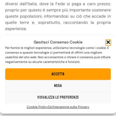
diversi dall’Italia, dove la Fede si paga a caro prezzo;
proprio per questo è sempre più importante sostenere
queste popolazioni, informandosi su ciò che accade in
quelle terre e, soprattutto, raccontando la propria
esperienza.
Per i The Sun ed in particolare per tutti i pellegrini che
Gestisci Consenso Cookie
insieme a loro hanno camminato lungo le strade della
Per fornire le migliori esperienze, utilizziamo tecnologie come i cookie. Il
Terra Santa
, la ricorrenza di questo viaggio, che cade
consenso a queste tecnologie ci permetterà di offrirti una migliore
proprio il giorno di Venerdì Santo, assume un significato
usabilità del sito web. Non acconsentire o ritirare il consenso può influire
negativamente su alcune caratteristiche e funzioni.
ancora più forte, diventando un ulteriore invito a
testimoniare senza paura la propria Fede.
Accetta
Nega
Visualizza le preferenze
Cookie Policy
Dichiarazione sulla Privacy