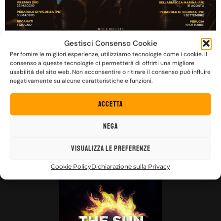
Gestisci Consenso Cookie
Dopo aver concluso il 2023 con l’uscita del loro primo
Per fornire le migliori esperienze, utilizziamo tecnologie come i cookie. Il
album dal vivo “Grazie per tutta la Luce – Live in Assisi” e
consenso a queste tecnologie ci permetterà di offrirti una migliore
con l’evento “Capodanno di Luce”, lo scorso 6 aprile i The
usabilità del sito web. Non acconsentire o ritirare il consenso può influire
negativamente su alcune caratteristiche e funzioni.
Sun hanno annunciato le prime date del nuovo TOUR
2024. Con la loro musica di speranza e la loro
Accetta
testimonianza di luce […]
Nega
Visualizza le preferenze
FUOCO DENTRO
Cookie Policy
Dichiarazione sulla Privacy