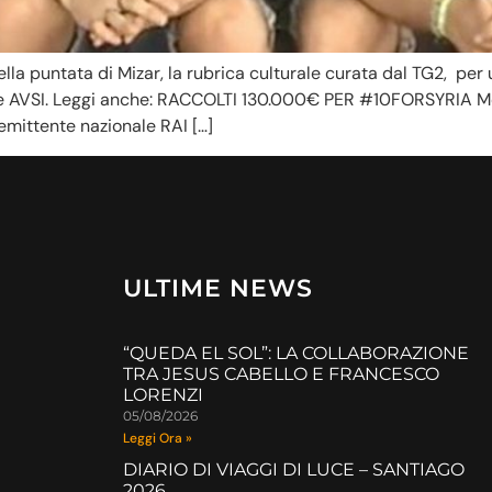
della puntata di Mizar, la rubrica culturale curata dal TG2, pe
ne AVSI. Leggi anche: RACCOLTI 130.000€ PER #10FORSYRIA Merc
emittente nazionale RAI […]
ULTIME NEWS
“QUEDA EL SOL”: LA COLLABORAZIONE
TRA JESUS CABELLO E FRANCESCO
LORENZI
05/08/2026
Leggi Ora »
DIARIO DI VIAGGI DI LUCE – SANTIAGO
2026