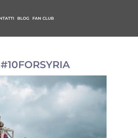
NTATTI
BLOG
FAN CLUB
 #10FORSYRIA