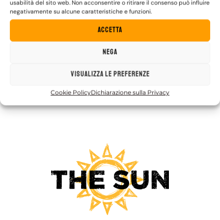
Contatti
usabilità del sito web. Non acconsentire o ritirare il consenso può influire
negativamente su alcune caratteristiche e funzioni.
officinadelsole@thesun.it
Accetta
https://officinadelsole.thesun.it/capodanno-di-
luce/
Nega
COMPRA IL BIGLIETTO
Visualizza le preferenze
Cookie Policy
Dichiarazione sulla Privacy