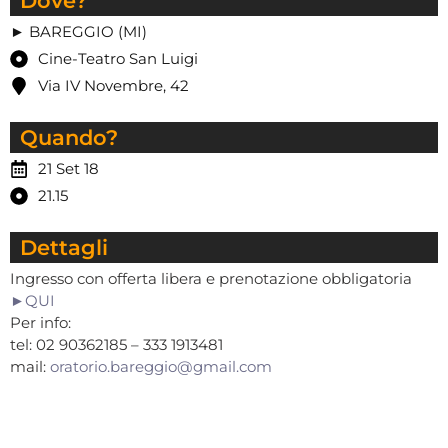
Dove?
► BAREGGIO (MI)
Cine-Teatro San Luigi
Via IV Novembre, 42
Quando?
21 Set 18
21.15
Dettagli
Ingresso con offerta libera e prenotazione obbligatoria
►QUI
Per info:
tel: 02 90362185 – 333 1913481
mail:
oratorio.bareggio@gmail.com