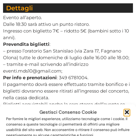
Dettagli
Evento all’aperto.
Dalle 18:30 sarà attivo un punto ristoro.
Ingresso con biglietto 7€ – ridotto 5€ (bambini sotto i 10
anni).
Prevendita biglietti
:
– presso l’oratorio San Stanislao (via Zara 17, Fagnano
Olona) tutte le domeniche di luglio dalle 16.00 alle 18.00;
– tramite e-mail scrivendo all’indirizzo
eventi.mds10@gmail.com;
Per info e prenotazioni
: 349 6781004.
Il pagamento dovrà essere effettuato tramite bonifico e i
biglietti dovranno essere ritirati all’ingresso del concerto,
nella cassa dedicata.
Biglietti acquistabili anche la sera stessa dell’evento se
ancora disponibili.
Gestisci Consenso Cookie
Per fornire le migliori esperienze, utilizziamo tecnologie come i cookie. Il
consenso a queste tecnologie ci permetterà di offrirti una migliore
usabilità del sito web. Non acconsentire o ritirare il consenso può influire
negativamente su alcune caratteristiche e funzioni.