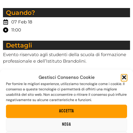
Quando?
07 Feb 18
11:00
Dettagli
Evento riservato agli studenti della scuola di formazione
professionale e dell’Istituto Brandolini.
Gestisci Consenso Cookie
Per fornire le migliori esperienze, utilizziamo tecnologie come i cookie. Il
consenso a queste tecnologie ci permetterà di offrirti una migliore
Contatti
usabilità del sito web. Non acconsentire o ritirare il consenso può influire
negativamente su alcune caratteristiche e funzioni.
Accetta
Nega