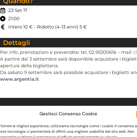
Quando?
23 Set 17
21:00
Intero 10 € - Ridotto (4-13 anni) 5 €
Dettagli
Per info, prenotazioni e prevendite: tel. 02.95300616 – mail:
c
A partire dal 3 settembre sarà disponibile acquistare i biglietti
apertura della biglietteria.
Da sabato 9 settembre sarà possibile acquistare i biglietti an
www.argentia.it
Contatti
Gestisci Consenso Cookie
02.95300616
 fornire le migliori esperienze, utilizziamo tecnologie come i cookie. Il consenso a
ste tecnologie ci permetterà di offrirti una migliore usabilità del sito web. Non
cinema.teatro@argentia.it
onsentire o ritirare il consenso può influire negativamente su alcune