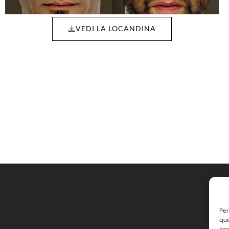
VEDI LA LOCANDINA
Per
que
acc