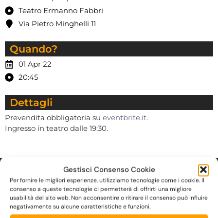
Teatro Ermanno Fabbri
Via Pietro Minghelli 11
Quando?
01 Apr 22
20:45
Dettagli
Prevendita obbligatoria su
eventbrite.it
.
Ingresso in teatro dalle 19:30.
Gestisci Consenso Cookie
Contatti
Per fornire le migliori esperienze, utilizziamo tecnologie come i cookie. Il
consenso a queste tecnologie ci permetterà di offrirti una migliore
usabilità del sito web. Non acconsentire o ritirare il consenso può influire
346 6642492
negativamente su alcune caratteristiche e funzioni.
infoeventi2022@gmail.com