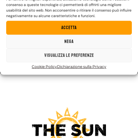
(contattare direttamente l’organizzatore).
consenso a queste tecnologie ci permetterà di offrirti una migliore
usabilità del sito web. Non acconsentire o ritirare il consenso può influire
negativamente su alcune caratteristiche e funzioni.
Accetta
Contatti
Nega
338 4722061 (WhatsApp)
Visualizza le preferenze
agriturcollalto@gmail.com
Cookie Policy
Dichiarazione sulla Privacy