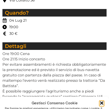
Via Collalto 36
Quando?
04 Lug 21
19:00
30 €
Dettagli
Ore 19:00 Cena
Ore 21:15 Inizio concerto
Per evitare assembramenti è richiesta obbligatoriamente
la prenotazione ed è previsto il servizio di bus-navetta
gratuito con partenza dalla piazza del paese. In caso di
maltempo l’evento verrà realizzato presso la trattoria “Da
Battista”.
È possibile raggiungere l’agriturismo anche a piedi
facendo la “passeggiata gustosa” sentiero Colceresa (45
min), partendo dalla piazza del paese.
Gestisci Consenso Cookie
Per i gruppi famiglie è previsto un prezzo scontato
Per fornire le migliori esperienze, utilizziamo tecnologie come i cookie. Il