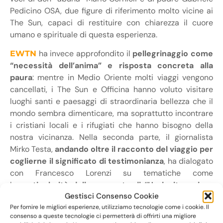
Pedicino OSA, due figure di riferimento molto vicine ai
The Sun, capaci di restituire con chiarezza il cuore
umano e spirituale di questa esperienza.
ha invece approfondito il
pellegrinaggio come
EWTN
“necessità dell’anima” e risposta concreta alla
paura
: mentre in Medio Oriente molti viaggi vengono
cancellati, i The Sun e Officina hanno voluto visitare
luoghi santi e paesaggi di straordinaria bellezza che il
mondo sembra dimenticare, ma soprattutto incontrare
i cristiani locali e i rifugiati che hanno bisogno della
nostra vicinanza. Nella seconda parte, il giornalista
Mirko Testa,
andando oltre il racconto del viaggio per
coglierne il significato di testimonianza
, ha dialogato
con Francesco Lorenzi su tematiche come
la
particolarità della proposta di “Un invito poi un
Gestisci Consenso Cookie
viaggio”
– che i The Sun promuovono dal 2014 – le
Per fornire le migliori esperienze, utilizziamo tecnologie come i cookie. Il
difficoltà e le ferite che affrontano i
cristiani in
consenso a queste tecnologie ci permetterà di offrirti una migliore
Medioriente
e il
valore della presenza
come gesto di