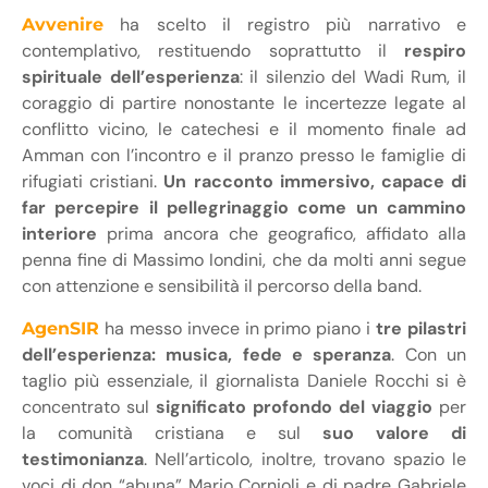
ha scelto il registro più narrativo e
Avvenire
contemplativo, restituendo soprattutto il
respiro
spirituale dell’esperienza
: il silenzio del Wadi Rum, il
coraggio di partire nonostante le incertezze legate al
conflitto vicino, le catechesi e il momento finale ad
Amman con l’incontro e il pranzo presso le famiglie di
rifugiati cristiani.
Un racconto immersivo, capace di
far percepire il pellegrinaggio come un cammino
interiore
prima ancora che geografico, affidato alla
penna fine di Massimo Iondini, che da molti anni segue
con attenzione e sensibilità il percorso della band.
ha messo invece in primo piano i
tre pilastri
AgenSIR
dell’esperienza: musica, fede e speranza
. Con un
taglio più essenziale, il giornalista Daniele Rocchi si è
concentrato sul
significato profondo del viaggio
per
la comunità cristiana e sul
suo valore di
testimonianza
. Nell’articolo, inoltre, trovano spazio le
voci di don “abuna” Mario Cornioli e di padre Gabriele