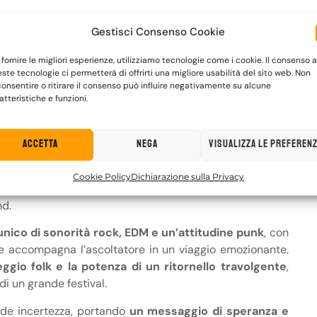
Gestisci Consenso Cookie
uando lotterò, avrò un motivo. Non è un miraggio, mi
 fornire le migliori esperienze, utilizziamo tecnologie come i cookie. Il consenso a
ste tecnologie ci permetterà di offrirti una migliore usabilità del sito web. Non
onsentire o ritirare il consenso può influire negativamente su alcune
a storia musicale dei The Sun: è finalmente disponibile
atteristiche e funzioni.
oro attesissimo singolo che anticipa il prossimo album di
tta
.
La Gloria
Accetta
Nega
Visualizza le preferen
ione di intenti che celebra il coraggio di affrontare la
a frase di Sant’Agostino: “
Non c’è nulla di più potente
Cookie Policy
Dichiarazione sulla Privacy
 confessione, un inno di consapevolezza e rinascita che
nd.
unico di sonorità rock, EDM e un’attitudine punk
, con
he accompagna l’ascoltatore in un viaggio emozionante.
eggio folk e la potenza di un ritornello travolgente
,
i un grande festival.
nde incertezza, portando
un messaggio di speranza e