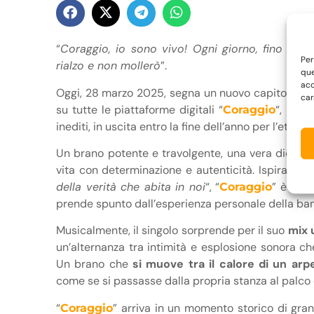
“
Coraggio, io sono vivo! Ogni giorno, fino a q
Per
rialzo e non mollerò
”.
que
acc
Oggi, 28 marzo 2025, segna un nuovo capitolo nell
car
su tutte le piattaforme digitali “
“, il l
Coraggio
inediti, in uscita entro la fine dell’anno per l’etiche
Un brano potente e travolgente, una vera dichiaraz
vita con determinazione e autenticità. Ispirato all
della verità che abita in noi
“, “
” è una
Coraggio
prende spunto dall’esperienza personale della ba
Musicalmente, il singolo sorprende per il suo
mix 
un’alternanza tra intimità e esplosione sonora c
Un brano che
si muove tra il calore di un arp
come se si passasse dalla propria stanza al palco d
“
” arriva in un momento storico di gra
Coraggio