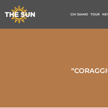
CHI SIAMO
TOUR
NE
“CORAGGI