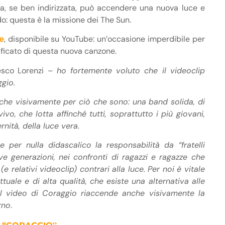
ca, se ben indirizzata, può accendere una nuova luce e
ndo: questa è la missione dei The Sun.
, disponibile su YouTube: un’occasione imperdibile per
le
ficato di questa nuova canzone.
esco Lorenzi –
ho fortemente voluto che il videoclip
ggio.
che visivamente per ciò che sono: una band solida, di
vivo, che lotta affinché tutti, soprattutto i più giovani,
ernità, della luce vera.
 per nulla didascalico la responsabilità da “fratelli
e generazioni, nei confronti di ragazzi e ragazze che
relativi videoclip) contrari alla luce. Per noi è vitale
uale e di alta qualità, che esiste una alternativa alle
a. Il video di Coraggio riaccende anche visivamente la
rno
.
”