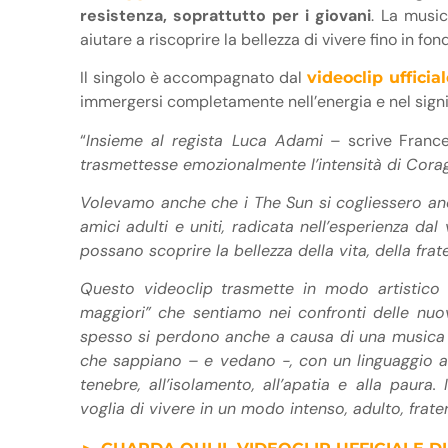
resistenza, soprattutto per i giovani
. La musi
aiutare a riscoprire la bellezza di vivere fino in fo
Il singolo è accompagnato dal
videoclip
ufficia
immergersi completamente nell’energia e nel signi
“
Insieme al regista Luca Adami
– scrive Franc
trasmettesse emozionalmente l’intensità di Cora
Volevamo anche che i The Sun si cogliessero an
amici adulti e uniti, radicata nell’esperienza dal 
possano scoprire la bellezza della vita, della frat
Questo videoclip trasmette in modo artistico e
maggiori” che sentiamo nei confronti delle nuov
spesso si perdono anche a causa di una musica (e 
che sappiano – e vedano -, con un linguaggio att
tenebre, all’isolamento, all’apatia e alla paur
voglia di vivere in un modo intenso, adulto, frate