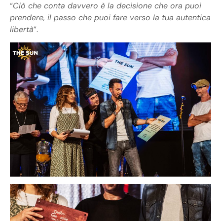
“
Ciò che conta davvero è la decisione che ora puoi
prendere, il passo che puoi fare verso la tua autentica
libertà
”.