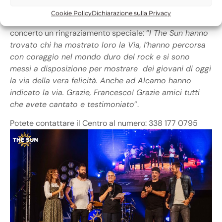
Lo stesso Vescovo di Trapani,
Monsignor Pietro Maria
Cookie Policy
Dichiarazione sulla Privacy
Fragnelli
, ha voluto riservare alla band la sera del
concerto un ringraziamento speciale: “
I The Sun hanno
trovato chi ha mostrato loro la Via, l’hanno percorsa
con coraggio nel mondo duro del rock e si sono
messi a disposizione per mostrare dei giovani di oggi
la via della vera felicità. Anche ad Alcamo hanno
indicato la via. Grazie, Francesco! Grazie amici tutti
che avete cantato e testimoniato
”.
Potete contattare il Centro al numero: 338 177 0795