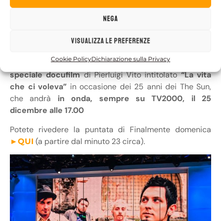
Nega
Visualizza le preferenze
Inoltre, la presentatrice ha annunciato un progetto su
Cookie Policy
Dichiarazione sulla Privacy
cui stanno lavorando da diverse settimane: uno
speciale docufilm
di Pierluigi Vito intitolato
“La vita
che ci voleva”
in occasione dei 25 anni dei The Sun,
che andrà
in onda, sempre su TV2000, il 25
dicembre alle 17.00
Potete rivedere la puntata di Finalmente domenica
(a partire dal minuto 23 circa).
►QUI