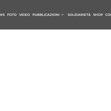
WS
FOTO
VIDEO
PUBBLICAZIONI
SOLIDARIETÀ
SHOP
CO
SET ACUSTICO A LURANO (BG)
Settembre 28, 2014